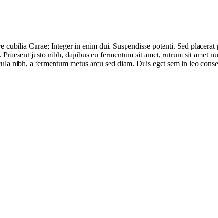
re cubilia Curae; Integer in enim dui. Suspendisse potenti. Sed placerat
. Praesent justo nibh, dapibus eu fermentum sit amet, rutrum sit amet n
cula nibh, a fermentum metus arcu sed diam. Duis eget sem in leo consec