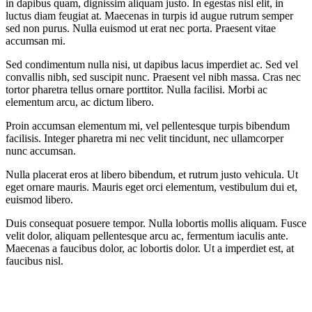
in dapibus quam, dignissim aliquam justo. In egestas nisl elit, in
luctus diam feugiat at. Maecenas in turpis id augue rutrum semper
sed non purus. Nulla euismod ut erat nec porta. Praesent vitae
accumsan mi.
Sed condimentum nulla nisi, ut dapibus lacus imperdiet ac. Sed vel
convallis nibh, sed suscipit nunc. Praesent vel nibh massa. Cras nec
tortor pharetra tellus ornare porttitor. Nulla facilisi. Morbi ac
elementum arcu, ac dictum libero.
Proin accumsan elementum mi, vel pellentesque turpis bibendum
facilisis. Integer pharetra mi nec velit tincidunt, nec ullamcorper
nunc accumsan.
Nulla placerat eros at libero bibendum, et rutrum justo vehicula. Ut
eget ornare mauris. Mauris eget orci elementum, vestibulum dui et,
euismod libero.
Duis consequat posuere tempor. Nulla lobortis mollis aliquam. Fusce
velit dolor, aliquam pellentesque arcu ac, fermentum iaculis ante.
Maecenas a faucibus dolor, ac lobortis dolor. Ut a imperdiet est, at
faucibus nisl.