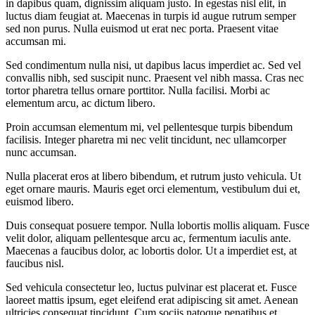
in dapibus quam, dignissim aliquam justo. In egestas nisl elit, in
luctus diam feugiat at. Maecenas in turpis id augue rutrum semper
sed non purus. Nulla euismod ut erat nec porta. Praesent vitae
accumsan mi.
Sed condimentum nulla nisi, ut dapibus lacus imperdiet ac. Sed vel
convallis nibh, sed suscipit nunc. Praesent vel nibh massa. Cras nec
tortor pharetra tellus ornare porttitor. Nulla facilisi. Morbi ac
elementum arcu, ac dictum libero.
Proin accumsan elementum mi, vel pellentesque turpis bibendum
facilisis. Integer pharetra mi nec velit tincidunt, nec ullamcorper
nunc accumsan.
Nulla placerat eros at libero bibendum, et rutrum justo vehicula. Ut
eget ornare mauris. Mauris eget orci elementum, vestibulum dui et,
euismod libero.
Duis consequat posuere tempor. Nulla lobortis mollis aliquam. Fusce
velit dolor, aliquam pellentesque arcu ac, fermentum iaculis ante.
Maecenas a faucibus dolor, ac lobortis dolor. Ut a imperdiet est, at
faucibus nisl.
Sed vehicula consectetur leo, luctus pulvinar est placerat et. Fusce
laoreet mattis ipsum, eget eleifend erat adipiscing sit amet. Aenean
ultricies consequat tincidunt. Cum sociis natoque penatibus et